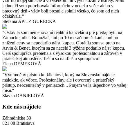
vžiť do mojej situácie a vo všetkom mi vyýchádzali v ústrety. Bolo
poplatky a servis spojený s prevodom nehnuteľnosti.
jedno, či som potrebovala informáciu v nedeľu večer alebo v
pracovný deň - vždy boli presní a splnili všetko, čo som od nich
očakávala.“
Stefania APITZ-GURECKA
"Oslovila som nemenovanú realitnú kanceláriu pre predaj bytu na
Zámockej ulici. Bohužiaľ, ani po 10 mesačnom čakaní a ani po
znížení ceny sa nepodarilo nájsť kupcu. Obrátila som sa preto na
Arvin & Benet, ktorým sa za necelé 3 týždne podarilo nájsť kupcu.
Celá spolupráca prebiehala s vysokou profesionalitou a zároveň v
priateľskej atmosfére. Teším sa na ďalšiu spoluprácu!“
Elena DEMEKOVÁ
"Výnimočný prístup ku klientovi, ktorý na Slovensku nájdete
málokde, ak vôbec. Profesionálny, ale i otvorený a priateľský
prístup, neoceniteľný v peniazoch... Prajem veľa úspechov vo vašej
misii.“
Slávka DANIELOVÁ
Kde nás nájdete
Záhradnícka 30
821 08 Bratislava