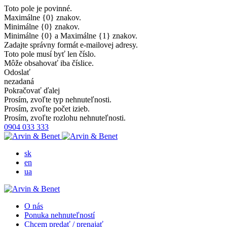
Toto pole je povinné.
Maximálne {0} znakov.
Minimálne {0} znakov.
Minimálne {0} a Maximálne {1} znakov.
Zadajte správny formát e-mailovej adresy.
Toto pole musí byť len číslo.
Môže obsahovať iba číslice.
Odoslať
nezadaná
Pokračovať ďalej
Prosím, zvoľte typ nehnuteľnosti.
Prosím, zvoľte počet izieb.
Prosím, zvoľte rozlohu nehnuteľnosti.
0904 033 333
sk
en
ua
O nás
Ponuka nehnuteľností
Chcem predať / prenajať