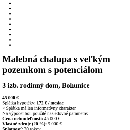
Malebná chalupa s veľkým
pozemkom s potenciálom
3 izb. rodinný dom, Bohunice
45 000 €
Splátka hypotéky:
172 €
/ mesiac
×
Splátka má len informatívny charakter.
Na výpočet boli použité nasledovné parametre:
Cena nehnuteľnosti:
45 000 €
Vlastné zdroje (
20 %
):
9 000 €
Splatnosť:
30 rokov