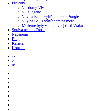
Projekty
Viladomy Vivaldi
Villa Jegeho
Vily na Bali s výhľadom do džungle
Vily na Bali s výhľadom na more
Moderné byty v atraktívnej časti Vrakune
Správa nehnuteľností
Nacenenie
Blog
Kariéra
Kontakt
sk
en
ua