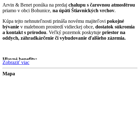
Arvin & Benet ponúka na predaj
chalupu s čarovnou atmosférou
priamo v obci Bohunice,
na úpätí Štiavnických vrchov
.
Kúpa tejto nehnuteľnosti prináša novému majiteľovi
pokojné
bývanie
v malebnom prostredí vidieckej obce,
dostatok súkromia
a kontakt s prírodou
. Veľký pozemok poskytuje
priestor na
oddych, záhradkárčenie či vybudovanie ďalšieho zázemia.
Hlavné benefity:
Zobraziť viac
krásne prostredie Štiavnických vrchov
Mapa
autentický interiér, pôvodné historické prvky z roku 1851
veľký pozemok s priestorom pre ďalšie využitie
tiché a pokojné vidiecke prostredie mimo ruchu mesta
blízkosť turistických a cyklistických trás, hubárskych
lokalít a prírody
Chalupa:
Chalupa je zapísaná ako národná kultúrna pamiatka, čo podčiarkuje
jej
historickú a architektonickú hodnotu
. Nehnuteľnosť si