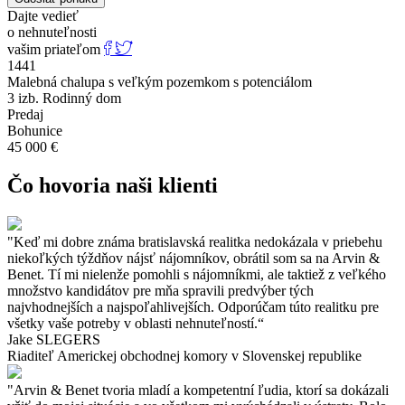
Priamo v obci sa nachádza
známy, historický vodný mlyn
a
Dajte vedieť
náučný banský chodník. V širšom okolí môžete navštíviť
skalné
o nehnuteľnosti
obydlia v Brhlovciach
, približne 15 minút autom, prírodnú
vašim priateľom
rezerváciu Horšianska dolina 12 minút autom alebo si oddýchnuť
1441
pri jazere Zbrojníky okolo 25 minút autom. Levice ponúkajú
Malebná chalupa s veľkým pozemkom s potenciálom
kompletnú občiansku vybavenosť, kultúrne podujatia, historický
3 izb. Rodinný dom
hrad s Tekovským múzeom či rekreačné stredisko Margita-Ilona. Za
Predaj
relaxom sa môžete vydať aj do neďalekých
kúpeľov Santovka
, 20
Bohunice
minút autom alebo do
Banskej Štiavnice
, čo predstavuje 27 minút
45 000 €
autom.
Čo hovoria naši klienti
Cena: 45 000 eur
"Keď mi dobre známa bratislavská realitka nedokázala v priebehu
Výmera:
niekoľkých týždňov nájsť nájomníkov, obrátil som sa na Arvin &
Benet. Tí mi nielenže pomohli s nájomníkmi, ale taktiež z veľkého
Zastavaná plocha chalupy: 147 m²
množstvo kandidátov pre mňa spravili predvýber tých
najvhodnejších a najspoľahlivejších. Odporúčam túto realitku pre
Výmera pozemku: 1 204 m²
všetky vaše potreby v oblasti nehnuteľností.“
Jake SLEGERS
Riaditeľ Americkej obchodnej komory v Slovenskej republike
Kompletné sprocesovanie kúpy nehnuteľnosti vrátane zabezpečenia
financovania a iných náležitostí zabezpečuje Arvin & Benet, čo
"Arvin & Benet tvoria mladí a kompetentní ľudia, ktorí sa dokázali
zaručuje plynulý a bezstarostný proces. Cena je konečná a zahŕňa