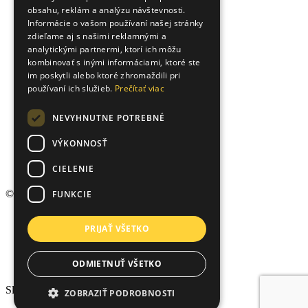
obsahu, reklám a analýzu návštevnosti.
UKRAINIAN
Informácie o vašom používaní našej stránky
zdieľame aj s našimi reklamnými a
analytickými partnermi, ktorí ich môžu
kombinovať s inými informáciami, ktoré ste
im poskytli alebo ktoré zhromaždili pri
používaní ich služieb.
Prečítať viac
NEVYHNUTNE POTREBNÉ
VÝKONNOSŤ
CIELENIE
© 2026 Arvin & Benet, Všetky práva vyhradené.
FUNKCIE
Hypokalkulačka
PRIJAŤ VŠETKO
Rezervačná zmluva
Ochrana osobných údajov
Cookies
ODMIETNUŤ VŠETKO
Nastavenia cookies
Sledujte nás na sociálnych sieťach
ZOBRAZIŤ PODROBNOSTI