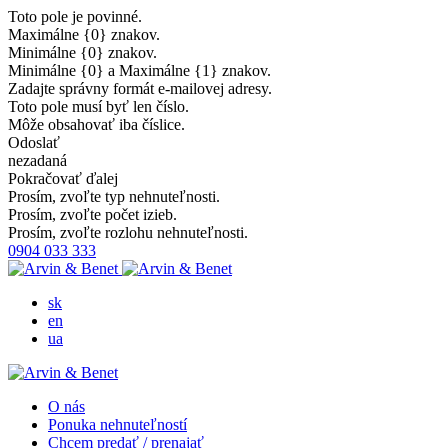
Toto pole je povinné.
Maximálne {0} znakov.
Minimálne {0} znakov.
Minimálne {0} a Maximálne {1} znakov.
Zadajte správny formát e-mailovej adresy.
Toto pole musí byť len číslo.
Môže obsahovať iba číslice.
Odoslať
nezadaná
Pokračovať ďalej
Prosím, zvoľte typ nehnuteľnosti.
Prosím, zvoľte počet izieb.
Prosím, zvoľte rozlohu nehnuteľnosti.
0904 033 333
sk
en
ua
O nás
Ponuka nehnuteľností
Chcem predať / prenajať