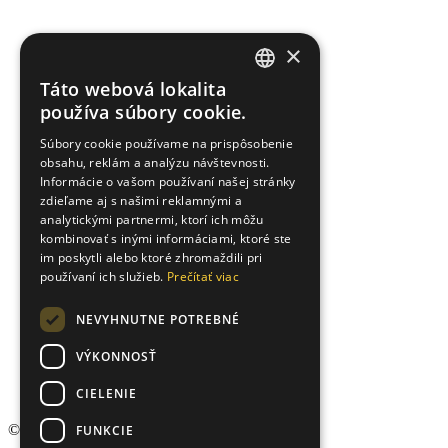
×
Táto webová lokalita
SLOVAK
používa súbory cookie.
ENGLISH
Súbory cookie používame na prispôsobenie
obsahu, reklám a analýzu návštevnosti.
UKRAINIAN
Informácie o vašom používaní našej stránky
zdieľame aj s našimi reklamnými a
analytickými partnermi, ktorí ich môžu
kombinovať s inými informáciami, ktoré ste
im poskytli alebo ktoré zhromaždili pri
používaní ich služieb.
Prečítať viac
NEVYHNUTNE POTREBNÉ
VÝKONNOSŤ
CIELENIE
© 2026 Arvin & Benet, Všetky práva vyhradené.
FUNKCIE