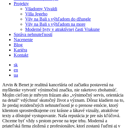
Projekty
Viladomy Vivaldi
Villa Jegeho
Vily na Bali s výhľadom do džungle
Vily na Bali s výhľadom na more
Moderné byty v atraktívnej časti Vrakune
Správa nehnuteľností
Nacenenie
Blog
Kariéra
Kontakt
sk
en
ua
Arvin & Benet je realitná kancelária od začiatku postavená na
myšlienke vytvoriť výnimočnú značku, nie raketovo zbohatnúť.
Mojím cieľom je mŕtvym frázam ako „výnimočný servis, orientácia
na detail“ vdýchnuť skutočný život a význam. Dôraz kladiem na to,
že predaj rezidenčných nehnuteľností je o prenose emócie, ktorý
klientom sprostredkujeme cez krásne a lákavé vizuály, atraktívne
texty a dôstojné vystupovanie. Naša reputácia je pre nás kľúčová.
Chceme byť vždy s prstom pevne na tepe trhu. Moderná a
priateľská firma zložená z profesionálov, ktorí zostanú ľuďmi aj v