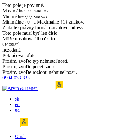
Toto pole je povinné.
Maximálne {0} znakov.
Minimálne {0} znakov.
Minimálne {0} a Maximálne {1} znakov.
Zadajte správny formát e-mailovej adresy.
Toto pole musí byť len číslo.
Môže obsahovať iba číslice.
Odoslať
nezadaná
Pokračovať ďalej
Prosím, zvoľte typ nehnuteľnosti.
Prosím, zvoľte počet izieb.
Prosím, zvoľte rozlohu nehnuteľnosti.
0904 033 333
sk
en
ua
O nás