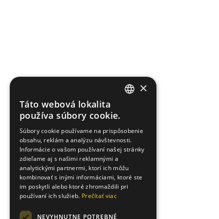
×
Táto webová lokalita
SLOVAK
používa súbory cookie.
ENGLISH
Súbory cookie používame na prispôsobenie
obsahu, reklám a analýzu návštevnosti.
UKRAINIAN
Informácie o vašom používaní našej stránky
zdieľame aj s našimi reklamnými a
analytickými partnermi, ktorí ich môžu
kombinovať s inými informáciami, ktoré ste
im poskytli alebo ktoré zhromaždili pri
používaní ich služieb.
Prečítať viac
NEVYHNUTNE POTREBNÉ