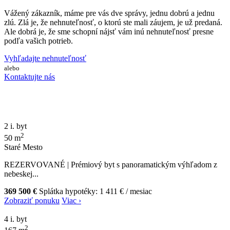
Vážený zákazník, máme pre vás dve správy, jednu dobrú a jednu
zlú. Zlá je, že nehnuteľnosť, o ktorú ste mali záujem, je už predaná.
Ale dobrá je, že sme schopní nájsť vám inú nehnuteľnosť presne
podľa vašich potrieb.
Vyhľadajte nehnuteľnosť
alebo
Kontaktujte nás
2 i. byt
2
50 m
Staré Mesto
REZERVOVANÉ | Prémiový byt s panoramatickým výhľadom z
nebeskej...
369 500 €
Splátka hypotéky:
1 411 €
/ mesiac
Zobraziť ponuku
Viac ›
4 i. byt
2