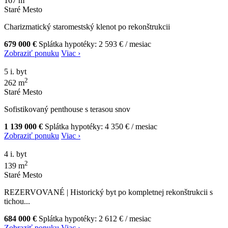
167 m
Staré Mesto
Charizmatický staromestský klenot po rekonštrukcii
679 000 €
Splátka hypotéky:
2 593 €
/ mesiac
Zobraziť ponuku
Viac ›
5 i. byt
2
262 m
Staré Mesto
Sofistikovaný penthouse s terasou snov
1 139 000 €
Splátka hypotéky:
4 350 €
/ mesiac
Zobraziť ponuku
Viac ›
4 i. byt
2
139 m
Staré Mesto
REZERVOVANÉ | Historický byt po kompletnej rekonštrukcii s
tichou...
684 000 €
Splátka hypotéky:
2 612 €
/ mesiac
Zobraziť ponuku
Viac ›