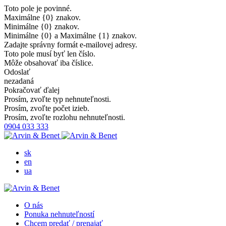
Toto pole je povinné.
Maximálne {0} znakov.
Minimálne {0} znakov.
Minimálne {0} a Maximálne {1} znakov.
Zadajte správny formát e-mailovej adresy.
Toto pole musí byť len číslo.
Môže obsahovať iba číslice.
Odoslať
nezadaná
Pokračovať ďalej
Prosím, zvoľte typ nehnuteľnosti.
Prosím, zvoľte počet izieb.
Prosím, zvoľte rozlohu nehnuteľnosti.
0904 033 333
sk
en
ua
O nás
Ponuka nehnuteľností
Chcem predať / prenajať