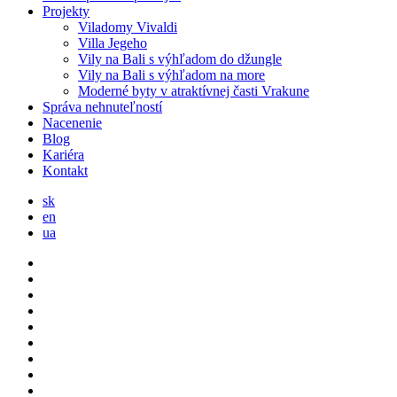
Projekty
Viladomy Vivaldi
Villa Jegeho
Vily na Bali s výhľadom do džungle
Vily na Bali s výhľadom na more
Moderné byty v atraktívnej časti Vrakune
Správa nehnuteľností
Nacenenie
Blog
Kariéra
Kontakt
sk
en
ua