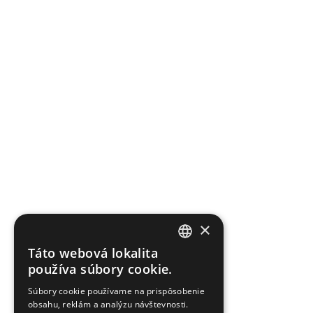
×
Táto webová lokalita
SLOVAK
používa súbory cookie.
ENGLISH
Súbory cookie používame na prispôsobenie
obsahu, reklám a analýzu návštevnosti.
UKRAINIAN