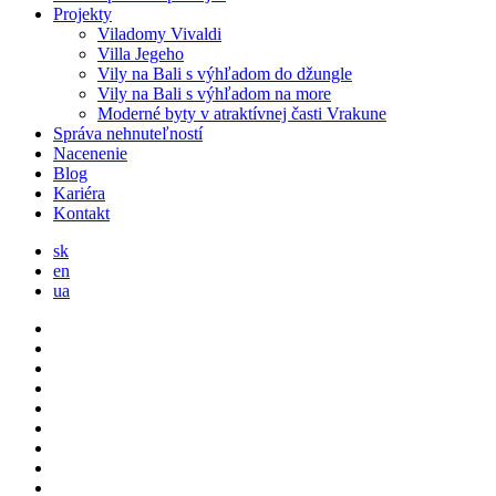
Projekty
Viladomy Vivaldi
Villa Jegeho
Vily na Bali s výhľadom do džungle
Vily na Bali s výhľadom na more
Moderné byty v atraktívnej časti Vrakune
Správa nehnuteľností
Nacenenie
Blog
Kariéra
Kontakt
sk
en
ua