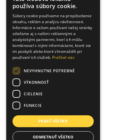
SLOVAK
používa súbory cookie.
ENGLISH
Súbory cookie používame na prispôsobenie
obsahu, reklám a analýzu návštevnosti.
UKRAINIAN
Informácie o vašom používaní našej stránky
zdieľame aj s našimi reklamnými a
analytickými partnermi, ktorí ich môžu
kombinovať s inými informáciami, ktoré ste
im poskytli alebo ktoré zhromaždili pri
používaní ich služieb.
Prečítať viac
NEVYHNUTNE POTREBNÉ
VÝKONNOSŤ
CIELENIE
FUNKCIE
PRIJAŤ VŠETKO
ODMIETNUŤ VŠETKO