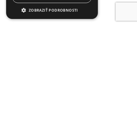
ZOBRAZIŤ PODROBNOSTI
Nevyhnutne potrebné
Výkonnosť
Cielenie
Funkcie
Nevyhnutne potrebné súbory cookie
umožňujú základné funkcie webovej lokality,
ako prihlásenie používateľa a správa účtu.
Webová lokalita sa nedá správne používať bez
nevyhnutne potrebných súborov cookie.
Poskytovateľ /
Uplynutie
Meno
Popis
Doména
platnosti
october_session
October CMS
1 hodina
Tento súbor
www.arvinbenet.sk
59 minút
cookie sa
používa na
udržanie
premenných
používateľských
relácií, ako je
udržiavanie
stavu
prihlasovacích
užívateľov