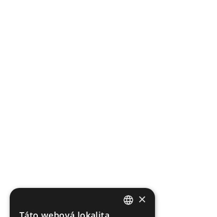
×
Táto webová lokalita