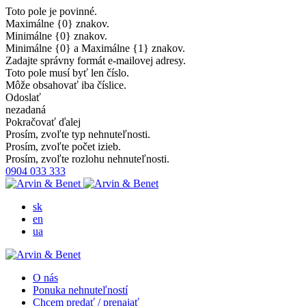
Toto pole je povinné.
Maximálne {0} znakov.
Minimálne {0} znakov.
Minimálne {0} a Maximálne {1} znakov.
Zadajte správny formát e-mailovej adresy.
Toto pole musí byť len číslo.
Môže obsahovať iba číslice.
Odoslať
nezadaná
Pokračovať ďalej
Prosím, zvoľte typ nehnuteľnosti.
Prosím, zvoľte počet izieb.
Prosím, zvoľte rozlohu nehnuteľnosti.
0904 033 333
sk
en
ua
O nás
Ponuka nehnuteľností
Chcem predať / prenajať