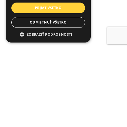
PRIJAŤ VŠETKO
ODMIETNUŤ VŠETKO
ZOBRAZIŤ PODROBNOSTI
Nevyhnutne potrebné
Výkonnosť
Cielenie
Funkcie
Nevyhnutne potrebné súbory cookie
umožňujú základné funkcie webovej lokality,
ako prihlásenie používateľa a správa účtu.
Webová lokalita sa nedá správne používať bez
nevyhnutne potrebných súborov cookie.
Poskytovateľ /
Uplynutie
Meno
Popis
Doména
platnosti
october_session
October CMS
1 hodina
Tento súbor
www.arvinbenet.sk
59 minút
cookie sa
používa na
udržanie