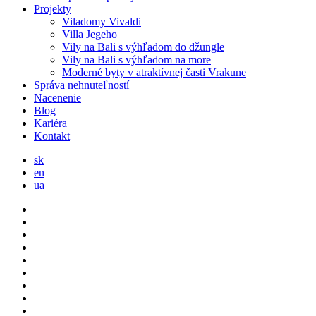
Projekty
Viladomy Vivaldi
Villa Jegeho
Vily na Bali s výhľadom do džungle
Vily na Bali s výhľadom na more
Moderné byty v atraktívnej časti Vrakune
Správa nehnuteľností
Nacenenie
Blog
Kariéra
Kontakt
sk
en
ua