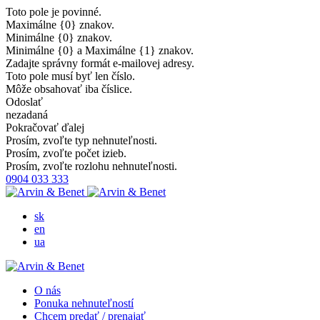
Toto pole je povinné.
Maximálne {0} znakov.
Minimálne {0} znakov.
Minimálne {0} a Maximálne {1} znakov.
Zadajte správny formát e-mailovej adresy.
Toto pole musí byť len číslo.
Môže obsahovať iba číslice.
Odoslať
nezadaná
Pokračovať ďalej
Prosím, zvoľte typ nehnuteľnosti.
Prosím, zvoľte počet izieb.
Prosím, zvoľte rozlohu nehnuteľnosti.
0904 033 333
sk
en
ua
O nás
Ponuka nehnuteľností
Chcem predať / prenajať