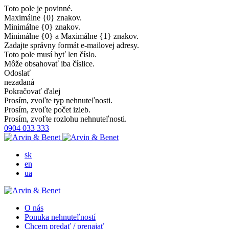
Toto pole je povinné.
Maximálne {0} znakov.
Minimálne {0} znakov.
Minimálne {0} a Maximálne {1} znakov.
Zadajte správny formát e-mailovej adresy.
Toto pole musí byť len číslo.
Môže obsahovať iba číslice.
Odoslať
nezadaná
Pokračovať ďalej
Prosím, zvoľte typ nehnuteľnosti.
Prosím, zvoľte počet izieb.
Prosím, zvoľte rozlohu nehnuteľnosti.
0904 033 333
sk
en
ua
O nás
Ponuka nehnuteľností
Chcem predať / prenajať