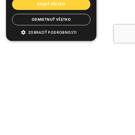
PRIJAŤ VŠETKO
ODMIETNUŤ VŠETKO
ZOBRAZIŤ PODROBNOSTI
Nevyhnutne potrebné
Výkonnosť
Cielenie
Funkcie
Nevyhnutne potrebné súbory cookie
umožňujú základné funkcie webovej lokality,
ako prihlásenie používateľa a správa účtu.
Webová lokalita sa nedá správne používať bez
nevyhnutne potrebných súborov cookie.
Poskytovateľ /
Uplynutie
Meno
Popis
Doména
platnosti
october_session
October CMS
1 hodina
Tento súbor
www.arvinbenet.sk
59 minút
cookie sa
používa na
udržanie
premenných