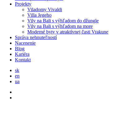
Projekty
Viladomy Vivaldi
Villa Jegeho
Vily na Bali s výhľadom do džungle
Vily na Bali s výhľadom na more
Moderné byty v atraktívnej časti Vrakune
Správa nehnuteľností
Nacenenie
Blog
Kariéra
Kontakt
sk
en
ua