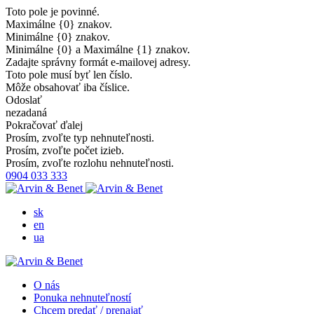
Toto pole je povinné.
Maximálne {0} znakov.
Minimálne {0} znakov.
Minimálne {0} a Maximálne {1} znakov.
Zadajte správny formát e-mailovej adresy.
Toto pole musí byť len číslo.
Môže obsahovať iba číslice.
Odoslať
nezadaná
Pokračovať ďalej
Prosím, zvoľte typ nehnuteľnosti.
Prosím, zvoľte počet izieb.
Prosím, zvoľte rozlohu nehnuteľnosti.
0904 033 333
sk
en
ua
O nás
Ponuka nehnuteľností
Chcem predať / prenajať