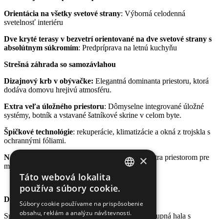
Orientácia na všetky svetové strany
: Výborná celodenná
svetelnosť interiéru
Dve kryté terasy v bezvetrí orientované na dve svetové strany s
absolútnym súkromím
: Predpríprava na letnú kuchyňu
Strešná záhrada so samozávlahou
Dizajnový krb v obývačke:
Elegantná dominanta priestoru, ktorá
dodáva domovu hrejivú atmosféru.
Extra ve
ľ
a úlo
ž
ného priestoru
: Dômyselne integrované úložné
systémy, botník a vstavané šatníkové skrine v celom byte.
Špi
č
kové technológie
: rekuperácie, klimatizácie a okná z trojskla s
ochrannými fóliami.
×
Nadštandardné parkovanie pre dve autá
: s extra priestorom pre
motorky či bicykle.
Táto webová lokalita
SLOVAK
používa súbory cookie.
ENGLISH
Dispozícia:
Súbory cookie používame na prispôsobenie
obsahu, reklám a analýzu návštevnosti.
UKRAINIAN
Spodné podlažie otvára elegantná, samostatná vstupná hala s