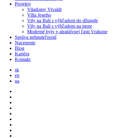
Projekty
Viladomy Vivaldi
Villa Jegeho
Vily na Bali s výhľadom do džungle
Vily na Bali s výhľadom na more
Moderné byty v atraktívnej časti Vrakune
Správa nehnuteľností
Nacenenie
Blog
Kariéra
Kontakt
sk
en
ua