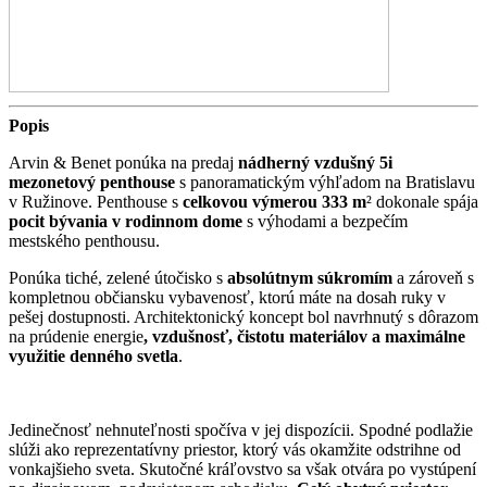
Popis
Arvin & Benet ponúka na predaj
nádherný vzdušný 5i
mezonetový penthouse
s panoramatickým výhľadom na Bratislavu
v Ružinove. Penthouse s
celkovou výmerou
333 m
² dokonale spája
pocit bývania v rodinnom dome
s výhodami a bezpečím
mestského penthousu.
Ponúka tiché, zelené útočisko s
absolútnym súkromím
a zároveň s
kompletnou občiansku vybavenosť, ktorú máte na dosah ruky v
pešej dostupnosti. Architektonický koncept bol navrhnutý s dôrazom
na prúdenie energie
, vzdušnos
ť
,
č
istotu materiálov a maximálne
vyu
ž
itie denného svetla
.
Jedinečnosť nehnuteľnosti spočíva v jej dispozícii. Spodné podlažie
slúži ako reprezentatívny priestor, ktorý vás okamžite odstrihne od
vonkajšieho sveta. Skutočné kráľovstvo sa však otvára po vystúpení