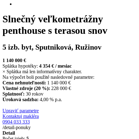
Slnečný veľkometrážny
penthouse s terasou snov
5 izb. byt, Sputniková, Ružinov
1 140 000 €
Splátka hypotéky:
4 354 €
/ mesiac
×
Splátka má len informatívny charakter.
Na výpočet boli použité nasledovné parametre:
Cena nehnuteľnosti:
1 140 000 €
Vlastné zdroje (
20 %
):
228 000 €
Splatnosť:
30 rokov
Úroková sadzba:
4,00 %
p.a.
Upraviť parametre
Kontaktuj makléra
0904 033 333
/detail-ponuky
Detail
Počet izieb:
5