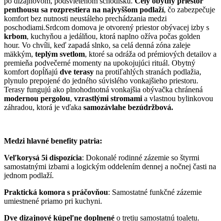
po dizajnovom, podsvietenom schodisku.
Celý obytný priestor
penthousu sa rozprestiera na najvyššom podla
ž
í
, čo zabezpečuje
komfort bez nutnosti neustáleho prechádzania medzi
poschodiami.Srdcom domova je otvorený priestor obývacej izby s
krbom
, kuchyňou a jedálňou, ktorá naplno ožíva počas golden
hour. Vo chvíli, keď zapadá slnko, sa celá denná zóna zaleje
mäkkým,
teplým svetlom
, ktoré sa odráža od prémiových detailov a
premieňa podvečerné momenty na upokojujúci rituál. Obytný
komfort dopĺňajú
dve terasy
na protiľahlých stranách podlažia,
plynulo prepojené do jedného súvislého vonkajšieho priestoru.
Terasy fungujú ako plnohodnotná vonkajšia obývačka chránená
modernou pergolou
,
vzrastlými stromami
a vlastnou bylinkovou
záhradou, ktorá je vďaka
samozávlahe bezúdržbová.
Medzi hlavné benefity patria:
Ve
ľ
korysá 5i dispozícia
: Dokonalé rodinné zázemie so štyrmi
samostatnými izbami a logickým oddelením dennej a nočnej časti na
jednom podlaží.
Praktická komora s prá
č
ov
ň
ou
: Samostatné funkčné zázemie
umiestnené priamo pri kuchyni.
Dve dizajnové kúpe
ľ
ne doplnené
o tretiu samostatnú toaletu.