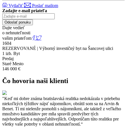
život – potraviny, drogériu, reštaurácie, lekáreň, poštu, pekáreň aj
Vytlačiť
Poslať mailom
polikliniku. 5 minút chôdze sa nachádza obľúbené nákupné centrum
Zadajte e-mail priateľa
Centrál s tromi poschodiami obchodov, služieb
, rozmanitou
reštauračnou zónou a fitness Golem Club.
Odoslať ponuku
Dajte vedieť
Dopravná dostupnosť je výborná,
priamo pred domom sa
o nehnuteľnosti
nachádza zastávka električiek a autobusov
, čo zaručuje rýchle
vašim priateľom
spojenie do všetkých častí mesta. Hlavná železničná stanica ako aj
1604
autobusová stanica Nivy je dostupná len na pár zastávok
REZERVOVANÉ | Výborný investičný byt na Šancovej ulici
autobusom, alebo trolejbusom.
1 izb. Byt
Predaj
Staré Mesto
Cena: 146 000 eur
146 000 €
Výmera: 45,59 m² (41,52 m² byt + 4,07 m² pivnica)
Čo hovoria naši klienti
Nehnuteľnosť bola naaranžovaná a nafotená Homestaging
oddelením našej spoločnosti, veľmi radi Vám pomôžeme pri
efektívnom a dôstojnom predaji či prenájme aj Vašej nehnuteľnosti.
"Keď mi dobre známa bratislavská realitka nedokázala v priebehu
Budeme sa tešiť, keď nás budete nezáväzne kontaktovať.
niekoľkých týždňov nájsť nájomníkov, obrátil som sa na Arvin &
Benet. Tí mi nielenže pomohli s nájomníkmi, ale taktiež z veľkého
množstvo kandidátov pre mňa spravili predvýber tých
najvhodnejších a najspoľahlivejších. Odporúčam túto realitku pre
ID: SDN241131
všetky vaše potreby v oblasti nehnuteľností.“