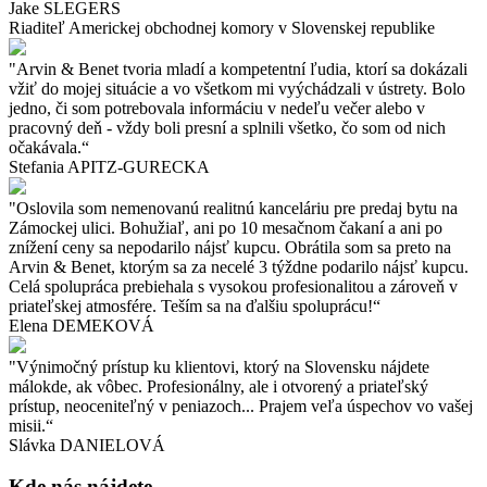
Jake SLEGERS
Riaditeľ Americkej obchodnej komory v Slovenskej republike
"Arvin & Benet tvoria mladí a kompetentní ľudia, ktorí sa dokázali
vžiť do mojej situácie a vo všetkom mi vyýchádzali v ústrety. Bolo
jedno, či som potrebovala informáciu v nedeľu večer alebo v
pracovný deň - vždy boli presní a splnili všetko, čo som od nich
očakávala.“
Stefania APITZ-GURECKA
"Oslovila som nemenovanú realitnú kanceláriu pre predaj bytu na
Zámockej ulici. Bohužiaľ, ani po 10 mesačnom čakaní a ani po
znížení ceny sa nepodarilo nájsť kupcu. Obrátila som sa preto na
Arvin & Benet, ktorým sa za necelé 3 týždne podarilo nájsť kupcu.
Celá spolupráca prebiehala s vysokou profesionalitou a zároveň v
priateľskej atmosfére. Teším sa na ďalšiu spoluprácu!“
Elena DEMEKOVÁ
"Výnimočný prístup ku klientovi, ktorý na Slovensku nájdete
málokde, ak vôbec. Profesionálny, ale i otvorený a priateľský
prístup, neoceniteľný v peniazoch... Prajem veľa úspechov vo vašej
misii.“
Slávka DANIELOVÁ
Kde nás nájdete