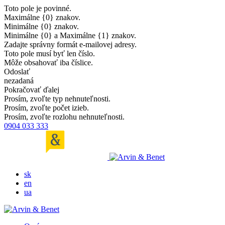
Toto pole je povinné.
Maximálne {0} znakov.
Minimálne {0} znakov.
Minimálne {0} a Maximálne {1} znakov.
Zadajte správny formát e-mailovej adresy.
Toto pole musí byť len číslo.
Môže obsahovať iba číslice.
Odoslať
nezadaná
Pokračovať ďalej
Prosím, zvoľte typ nehnuteľnosti.
Prosím, zvoľte počet izieb.
Prosím, zvoľte rozlohu nehnuteľnosti.
0904 033 333
sk
en
ua