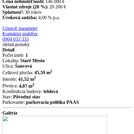
Cena nehnuteľnosti:
146 000 €
Vlastné zdroje (
20 %
):
29 200 €
Splatnosť:
30 rokov
Úroková sadzba:
4,00 %
p.a.
Upraviť parametre
Kontaktuj makléra
0904 033 333
/detail-ponuky
Detail
Počet izieb:
1
Lokalita:
Staré Mesto
Ulica:
Šancová
2
Celková plocha:
45,59 m
2
Interiér:
41,52 m
2
Pivnica:
4,07 m
Konštrukcia budovy:
tehlová
Stav:
Pôvodný stav
Parkovanie:
parkovacia politika PAAS
Galéria