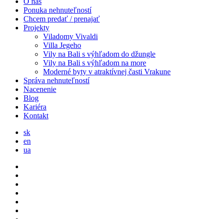
O nás
Ponuka nehnuteľností
Chcem predať / prenajať
Projekty
Viladomy Vivaldi
Villa Jegeho
Vily na Bali s výhľadom do džungle
Vily na Bali s výhľadom na more
Moderné byty v atraktívnej časti Vrakune
Správa nehnuteľností
Nacenenie
Blog
Kariéra
Kontakt
sk
en
ua