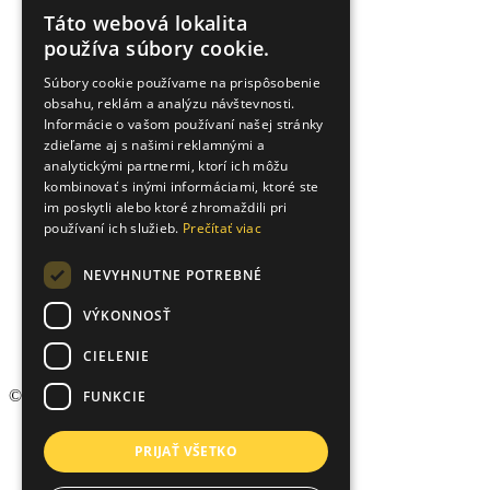
Táto webová lokalita
SLOVAK
používa súbory cookie.
ENGLISH
Súbory cookie používame na prispôsobenie
obsahu, reklám a analýzu návštevnosti.
UKRAINIAN
Informácie o vašom používaní našej stránky
zdieľame aj s našimi reklamnými a
analytickými partnermi, ktorí ich môžu
kombinovať s inými informáciami, ktoré ste
im poskytli alebo ktoré zhromaždili pri
používaní ich služieb.
Prečítať viac
NEVYHNUTNE POTREBNÉ
VÝKONNOSŤ
CIELENIE
© 2026 Arvin & Benet, Všetky práva vyhradené.
FUNKCIE
Hypokalkulačka
PRIJAŤ VŠETKO
Rezervačná zmluva
Ochrana osobných údajov