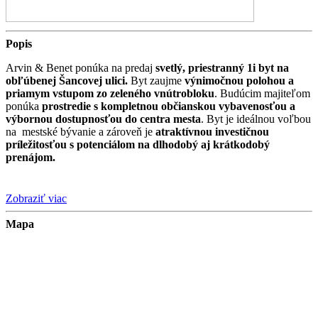
Popis
Arvin & Benet ponúka na predaj
svetlý, priestranný 1i byt na
obľúbenej Šancovej ulici.
Byt zaujme
výnimočnou polohou a
priamym vstupom zo zeleného vnútrobloku
. Budúcim majiteľom
ponúka
prostredie s kompletnou občianskou vybavenosťou a
výbornou dostupnosťou do centra mesta
. Byt je ideálnou voľbou
na mestské bývanie a zároveň je
atraktívnou
investičnou
príležitosťou s potenciálom na dlhodobý aj krátkodobý
prenájom.
Zobraziť viac
Hlavné benefity:
Mapa
kompletne zariadený byt
výborný investičný potenciál
veľkorysá hlavná miestnosť s množstvom prirodzeného
svetla
samostatná kuchyňa
priestranná
kúpeľňa so sprchovým kútom
6. poschodie bez výťahu
a bez rušivých susedov nad hlavou