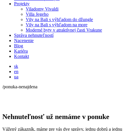
Projekty
Viladomy Vivaldi
Villa Jegeho
Vily na Bali s výhľadom do džungle
Vily na Bali s výhľadom na more
Moderné byty v atraktívnej časti Vrakune
Správa nehnuteľností
Nacenenie
Blog
Kariéra
Kontakt
sk
en
ua
/ponuka-nenajdena
Nehnuteľnosť už nemáme v ponuke
Vážený zákazník, máme pre vás dve správy, jednu dobrú a jednu