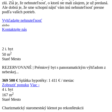
zlú. Zlá je, že nehnuteľnosť, o ktorú ste mali záujem, je už predaná.
Ale dobrá je, že sme schopní nájsť vám inú nehnuteľnosť presne
podľa vašich potrieb.
Vyhľadajte nehnuteľnosť
alebo
Kontaktujte nás
2 i. byt
2
50 m
Staré Mesto
REZERVOVANÉ | Prémiový byt s panoramatickým výhľadom z
nebeskej...
369 500 €
Splátka hypotéky:
1 411 €
/ mesiac
Zobraziť ponuku
Viac ›
4 i. byt
2
167 m
Staré Mesto
Charizmatický staromestský klenot po rekonštrukcii