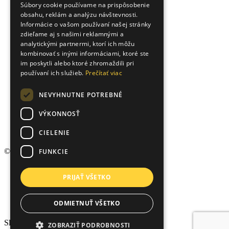
Súbory cookie používame na prispôsobenie
obsahu, reklám a analýzu návštevnosti.
UKRAINIAN
Informácie o vašom používaní našej stránky
zdieľame aj s našimi reklamnými a
analytickými partnermi, ktorí ich môžu
kombinovať s inými informáciami, ktoré ste
im poskytli alebo ktoré zhromaždili pri
používaní ich služieb.
Prečítať viac
NEVYHNUTNE POTREBNÉ
VÝKONNOSŤ
CIELENIE
© 2026 Arvin & Benet, Všetky práva vyhradené.
FUNKCIE
Hypokalkulačka
PRIJAŤ VŠETKO
Rezervačná zmluva
Ochrana osobných údajov
Cookies
ODMIETNUŤ VŠETKO
Nastavenia cookies
Sledujte nás na sociálnych sieťach
ZOBRAZIŤ PODROBNOSTI