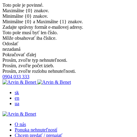
Toto pole je povinné.
Maximálne {0} znakov.
Minimálne {0} znakov.
Minimálne {0} a Maximálne {1} znakov.
Zadajte správny formát e-mailovej adresy.
Toto pole musí byť len číslo.
Môže obsahovať iba číslice.
Odoslať
nezadaná
Pokračovať ďalej
Prosím, zvoľte typ nehnuteľnosti.
Prosím, zvoľte počet izieb.
Prosím, zvoľte rozlohu nehnuteľnosti.
0904 033 333
sk
en
ua
O nás
Ponuka nehnuteľností
Chcem predať / prenajať