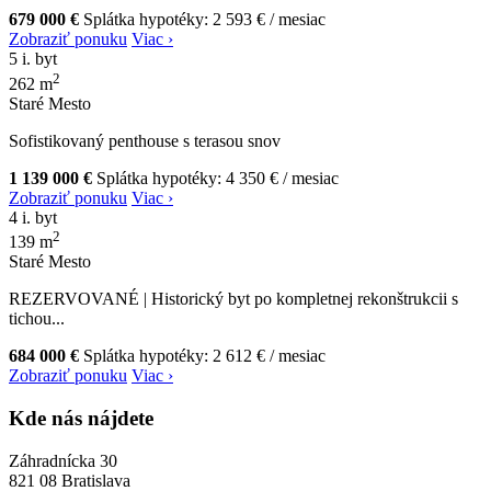
679 000 €
Splátka hypotéky:
2 593 €
/ mesiac
Zobraziť ponuku
Viac ›
5 i. byt
2
262 m
Staré Mesto
Sofistikovaný penthouse s terasou snov
1 139 000 €
Splátka hypotéky:
4 350 €
/ mesiac
Zobraziť ponuku
Viac ›
4 i. byt
2
139 m
Staré Mesto
REZERVOVANÉ | Historický byt po kompletnej rekonštrukcii s
tichou...
684 000 €
Splátka hypotéky:
2 612 €
/ mesiac
Zobraziť ponuku
Viac ›
Kde nás nájdete
Záhradnícka 30
821 08 Bratislava