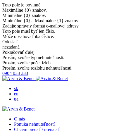
Toto pole je povinné.
Maximálne {0} znakov.
Minimálne {0} znakov.
Minimálne {0} a Maximálne {1} znakov.
Zadajte správny formát e-mailovej adresy.
Toto pole musí byť len číslo.
Môže obsahovať iba číslice.
Odoslať
nezadaná
Pokračovať ďalej
Prosím, zvoľte typ nehnuteľnosti.
Prosím, zvoľte počet izieb.
Prosím, zvoľte rozlohu nehnuteľnosti.
0904 033 333
sk
en
ua
O nás
Ponuka nehnuteľností
Chcem predať / prenajať