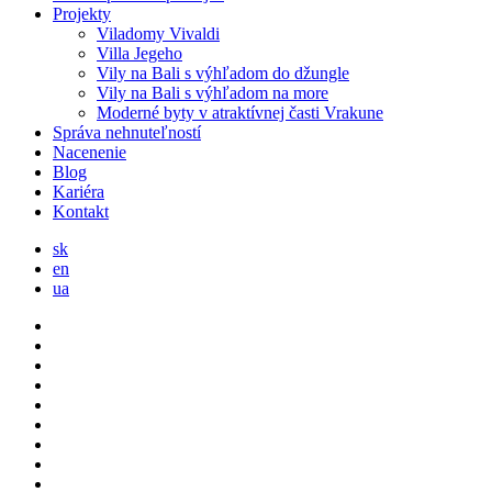
Projekty
Viladomy Vivaldi
Villa Jegeho
Vily na Bali s výhľadom do džungle
Vily na Bali s výhľadom na more
Moderné byty v atraktívnej časti Vrakune
Správa nehnuteľností
Nacenenie
Blog
Kariéra
Kontakt
sk
en
ua