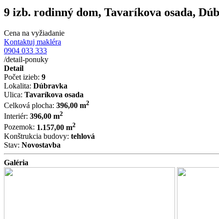
9 izb. rodinný dom, Tavaríkova osada, Dú
Cena na vyžiadanie
Kontaktuj makléra
0904 033 333
/detail-ponuky
Detail
Počet izieb:
9
Lokalita:
Dúbravka
Ulica:
Tavaríkova osada
2
Celková plocha:
396,00 m
2
Interiér:
396,00 m
2
Pozemok:
1.157,00 m
Konštrukcia budovy:
tehlová
Stav:
Novostavba
Galéria