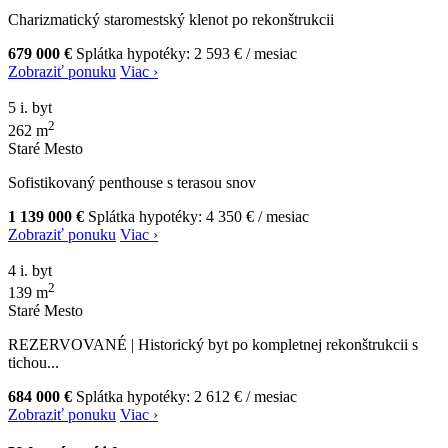
Charizmatický staromestský klenot po rekonštrukcii
679 000 €
Splátka hypotéky:
2 593 €
/ mesiac
Zobraziť ponuku
Viac ›
5 i. byt
2
262 m
Staré Mesto
Sofistikovaný penthouse s terasou snov
1 139 000 €
Splátka hypotéky:
4 350 €
/ mesiac
Zobraziť ponuku
Viac ›
4 i. byt
2
139 m
Staré Mesto
REZERVOVANÉ | Historický byt po kompletnej rekonštrukcii s
tichou...
684 000 €
Splátka hypotéky:
2 612 €
/ mesiac
Zobraziť ponuku
Viac ›