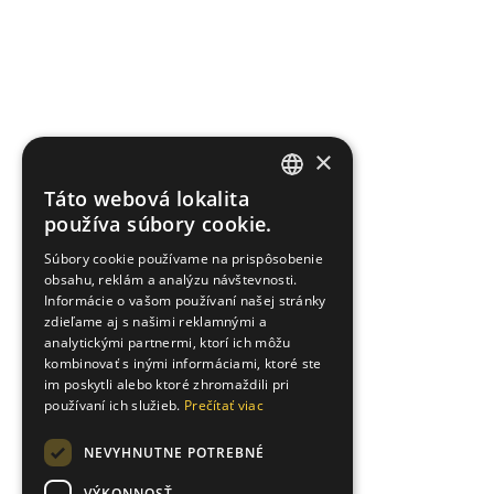
×
Táto webová lokalita
SLOVAK
používa súbory cookie.
ENGLISH
Súbory cookie používame na prispôsobenie
obsahu, reklám a analýzu návštevnosti.
UKRAINIAN
Informácie o vašom používaní našej stránky
zdieľame aj s našimi reklamnými a
analytickými partnermi, ktorí ich môžu
kombinovať s inými informáciami, ktoré ste
im poskytli alebo ktoré zhromaždili pri
používaní ich služieb.
Prečítať viac
NEVYHNUTNE POTREBNÉ
VÝKONNOSŤ