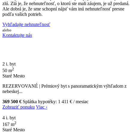
zlú. Zlá je, že nehnuteľnosť, o ktorú ste mali záujem, je už predaná.
Ale dobrá je, že sme schopní nájsť vám inú nehnuteľnosť presne
podľa vašich potrieb.
Vyhľadajte nehnuteľnosť
alebo
Kontaktujte nás
2 i. byt
2
50 m
Staré Mesto
REZERVOVANÉ | Prémiový byt s panoramatickým výhľadom z
nebeskej...
369 500 €
Splátka hypotéky:
1 411 €
/ mesiac
Zobraziť ponuku
Viac ›
4 i. byt
2
167 m
Staré Mesto