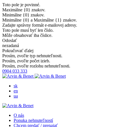
Toto pole je povinné.
Maximálne {0} znakov.
Minimálne {0} znakov.
Minimálne {0} a Maximálne {1} znakov.
Zadajte správny formát e-mailovej adresy.
Toto pole musí byť len číslo.
Môže obsahovať iba číslice.
Odoslať
nezadaná
Pokračovať ďalej
Prosím, zvoľte typ nehnuteľnosti.
Prosím, zvoľte počet izieb.
Prosím, zvoľte rozlohu nehnuteľnosti.
0904 033 333
sk
en
ua
O nás
Ponuka nehnuteľností
Chcem predať / prenajať