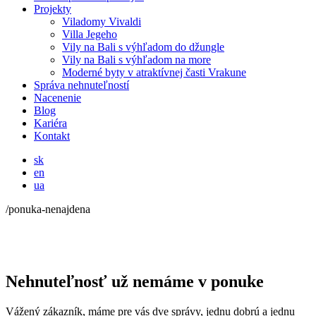
Projekty
Viladomy Vivaldi
Villa Jegeho
Vily na Bali s výhľadom do džungle
Vily na Bali s výhľadom na more
Moderné byty v atraktívnej časti Vrakune
Správa nehnuteľností
Nacenenie
Blog
Kariéra
Kontakt
sk
en
ua
/ponuka-nenajdena
Nehnuteľnosť už nemáme v ponuke
Vážený zákazník, máme pre vás dve správy, jednu dobrú a jednu