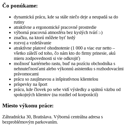
Čo ponúkame:
dynamickú prácu, kde sa stále niečo deje a neupadá sa do
rutiny
atraktívne a ergonomické pracovné prostredie
výborná pracovná atmosféra bez kyslých tvárí :-)
značku, na ktorú môžete byť hrdý
rozvoj a vzdelávanie
atraktívne platové ohodnotenie (1 000 a viac eur netto –
všetko záleží od toho, čo nám kto do firmy prinesie, akú
mieru zodpovednosti si vie odkrojiť)
možnosť kariérneho rastu, buď na pozíciu obchodníka s
nehnuteľnosťami alebo výkonnú asistentku s rozhodovacími
právomocami
prácu so zaujímavou a inšpiratívnou klientelou
príspevky na šport
prácu, kde človek po sebe vidí výsledky a spätnú väzbu od
spokojných klientov (na rozdiel od korporácií)
Miesto výkonu práce:
Záhradnícka 30, Bratislava. Výborná centrálna adresa s
bezproblémovým parkovaním.