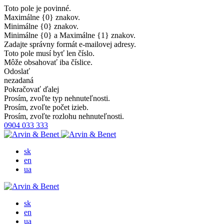
Toto pole je povinné.
Maximálne {0} znakov.
Minimálne {0} znakov.
Minimálne {0} a Maximálne {1} znakov.
Zadajte správny formát e-mailovej adresy.
Toto pole musí byť len číslo.
Môže obsahovať iba číslice.
Odoslať
nezadaná
Pokračovať ďalej
Prosím, zvoľte typ nehnuteľnosti.
Prosím, zvoľte počet izieb.
Prosím, zvoľte rozlohu nehnuteľnosti.
0904 033 333
sk
en
ua
sk
en
ua