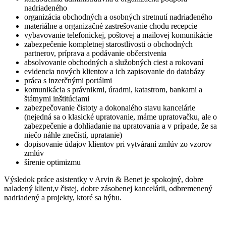
nadriadeného
organizácia obchodných a osobných stretnutí nadriadeného
materiálne a organizačné zastrešovanie chodu recepcie
vybavovanie telefonickej, poštovej a mailovej komunikácie
zabezpečenie kompletnej starostlivosti o obchodných
partnerov, príprava a podávanie občerstvenia
absolvovanie obchodných a služobných ciest a rokovaní
evidencia nových klientov a ich zapisovanie do databázy
práca s inzerčnými portálmi
komunikácia s právnikmi, úradmi, katastrom, bankami a
štátnymi inštitúciami
zabezpečovanie čistoty a dokonalého stavu kancelárie
(nejedná sa o klasické upratovanie, máme upratovačku, ale o
zabezpečenie a dohliadanie na upratovania a v prípade, že sa
niečo náhle znečistí, upratanie)
dopisovanie údajov klientov pri vytváraní zmlúv zo vzorov
zmlúv
šírenie optimizmu
Výsledok práce asistentky v Arvin & Benet je spokojný, dobre
naladený klient,v čistej, dobre zásobenej kancelárii, odbremenený
nadriadený a projekty, ktoré sa hýbu.