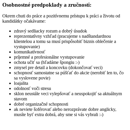
Osobnostné predpoklady a zručnosti:
Okrem chuti do práce a pozitívnemu prístupu k práci a životu od
kandidátky očakávame:
zdravý sedliacky rozum a dobrý úsudok
reprezentatívny vzhľad (pracujeme s nadštandardnou
klientelou a tomu sa musí prispôsobiť biznis oblečenie a
vystupovanie)
komunikatívnosť
príjemné a profesionálne vystupovanie
ochota učiť sa (hľadáme špongiu :-)
zmysel pre detail a koncovku (dokončovať veci)
schopnosť samostatne sa púšťať do akcie (nerobiť len to, čo
sa vyslovene povie)
loajalita
odolnosť voči stresu
sklon neustále veci vylepšovať a neuspokojiť sa aktuálnym
stavom
dobré organizačné schopnosti
ak neviete šoférovať alebo nerozprávate dobre anglicky,
musíte byť extra dobrá, aby sme si vás vybrali :-)