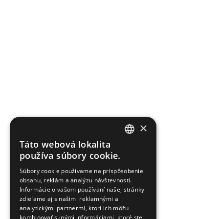
×
Táto webová lokalita
SLOVAK
používa súbory cookie.
ENGLISH
Súbory cookie používame na prispôsobenie
obsahu, reklám a analýzu návštevnosti.
UKRAINIAN
Informácie o vašom používaní našej stránky
zdieľame aj s našimi reklamnými a
analytickými partnermi, ktorí ich môžu
kombinovať s inými informáciami, ktoré ste