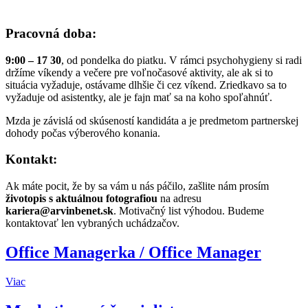
Pracovná doba:
9:00 – 17 30
, od pondelka do piatku. V rámci psychohygieny si radi
držíme víkendy a večere pre voľnočasové aktivity, ale ak si to
situácia vyžaduje, ostávame dlhšie či cez víkend. Zriedkavo sa to
vyžaduje od asistentky, ale je fajn mať sa na koho spoľahnúť.
Mzda je závislá od skúseností kandidáta a je predmetom partnerskej
dohody počas výberového konania.
Kontakt:
Ak máte pocit, že by sa vám u nás páčilo, zašlite nám prosím
životopis s aktuálnou fotografiou
na adresu
kariera@arvinbenet.sk
. Motivačný list výhodou. Budeme
kontaktovať len vybraných uchádzačov.
Office Managerka / Office Manager
Viac