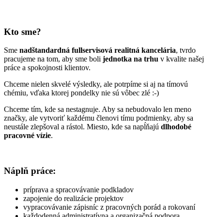
Kto sme?
Sme
nadštandardná fullservisová realitná kancelária
, tvrdo
pracujeme na tom, aby sme boli
jednotka na trhu
v kvalite našej
práce a spokojnosti klientov.
Chceme nielen skvelé výsledky, ale potrpíme si aj na tímovú
chémiu, vďaka ktorej pondelky nie sú vôbec zlé :-)
Chceme tím, kde sa nestagnuje. Aby sa nebudovalo len meno
značky, ale vytvoriť každému členovi tímu podmienky, aby sa
neustále zlepšoval a rástol. Miesto, kde sa napĺňajú
dlhodobé
pracovné vízie
.
Náplň práce:
príprava a spracovávanie podkladov
zapojenie do realizácie projektov
vypracovávanie zápisníc z pracovných porád a rokovaní
každodenná administratívna a organizačná podpora