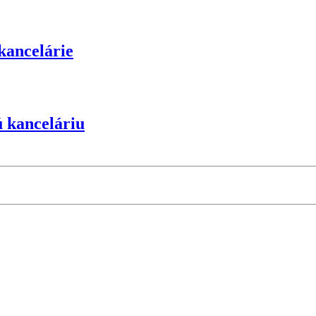
kancelárie
ú kanceláriu