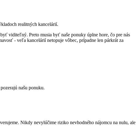
kladoch realitných kancelárií.
é byť viditeľný. Preto musia byť naše ponuky úplne hore, čo pre nás
avosť - veľa kancelárií netopuje vôbec, prípadne len párkrát za
e pozerajú našu ponuku.
everujeme. Nikdy nevylúčime riziko nevhodného nájomcu na nulu, ale