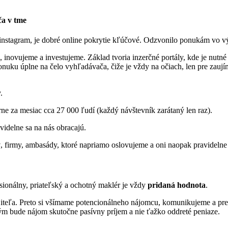
ča v tme
 instagram, je dobré online pokrytie kľúčové. Odzvonilo ponukám vo vý
e, inovujeme a investujeme. Základ tvoria inzerčné portály, kde je nutn
uku úplne na čelo vyhľadávača, čiže je vždy na očiach, len pre zaujím
.
erne za mesiac cca 27 000 ľudí (každý návštevník zarátaný len raz).
avidelne sa na nás obracajú.
y
, firmy, ambasády, ktoré napriamo oslovujeme a oni naopak pravideln
sionálny, priateľský a ochotný maklér je vždy
pridaná hodnota
.
jiteľa. Preto si všímame potencionálneho nájomcu, komunikujeme a pr
m bude nájom skutočne pasívny príjem a nie ťažko oddreté peniaze.