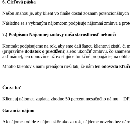
6. Cieľová páska
Našou snahou je, aby klient vo finále dostal zoznam potencionálnych
Následne sa s vybraným nájomcom podpisuje nájomná zmluva a proto
7.) Podpisom Nájomnej zmluvy naša starostlivosť nekončí
Kontrakt podpisujeme na rok, aby sme dali šancu klientovi zistiť, č
(pripravíme
dodatok o predĺžení
) alebo ukončiť zmluvu, čo znamená
atď máme), len obnovíme už existujúce funkčné propagácie, na obhli
Mnoho klientov s nami prenájom rieši tak, že nám len
odovzdá kľúče
Čo za to?
Klient aj nájomca zaplatia zhodne 50 percent mesačného nájmu + D
Garancia nájmu
Ak nájomca odíde z nájmu skôr ako za rok, nájdeme nového bez náro