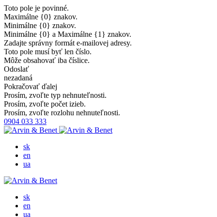
Toto pole je povinné.
Maximálne {0} znakov.
Minimálne {0} znakov.
Minimálne {0} a Maximálne {1} znakov.
Zadajte správny formát e-mailovej adresy.
Toto pole musí byť len číslo.
Môže obsahovať iba číslice.
Odoslať
nezadaná
Pokračovať ďalej
Prosím, zvoľte typ nehnuteľnosti.
Prosím, zvoľte počet izieb.
Prosím, zvoľte rozlohu nehnuteľnosti.
0904 033 333
sk
en
ua
sk
en
ua