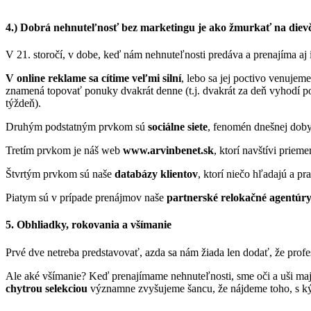
4.) Dobrá nehnuteľnosť bez marketingu je ako žmurkať na diev
V 21. storočí, v dobe, keď nám nehnuteľnosti predáva a prenajíma aj
V online reklame sa cítime veľmi silní
, lebo sa jej poctivo venujem
znamená topovať ponuky dvakrát denne (t.j. dvakrát za deň vyhodí pon
týždeň).
Druhým podstatným prvkom sú
sociálne siete
, fenomén dnešnej doby
Tretím prvkom je náš web
www.arvinbenet.sk
, ktorí navštívi priem
Štvrtým prvkom sú naše
databázy klientov
, ktorí niečo hľadajú a pr
Piatym sú v prípade prenájmov naše
partnerské relokačné agentúr
5. Obhliadky, rokovania a všímanie
Prvé dve netreba predstavovať, azda sa nám žiada len dodať, že profe
Ale aké všímanie? Keď prenajímame nehnuteľnosti, sme oči a uši ma
chytrou selekciou
významne zvyšujeme šancu, že nájdeme toho, s ký