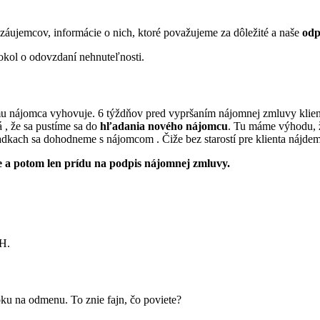
 záujemcov, informácie o nich, ktoré považujeme za dôležité a naše
odp
kol o odovzdaní nehnuteľnosti.
i mu nájomca vyhovuje. 6 týždňov pred vypršaním nájomnej zmluvy klien
 , že sa pustíme sa do
hľadania nového nájomcu
. Tu máme výhodu, že
adkach sa dohodneme s nájomcom . Čiže bez starostí pre klienta nájde
 a potom len prídu na podpis nájomnej zmluvy.
PH.
ku na odmenu. To znie fajn, čo poviete?