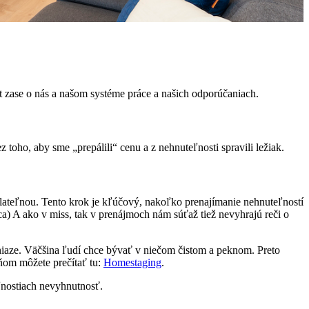
nt zase o nás a našom systéme práce a našich odporúčaniach.
toho, aby sme „prepálili“ cenu a z nehnuteľnosti spravili ležiak.
olateľnou. Tento krok je kľúčový, nakoľko prenajímanie nehnuteľností
ca) A ako v miss, tak v prenájmoch nám súťaž tiež nevyhrajú reči o
niaze. Väčšina ľudí chce bývať v niečom čistom a peknom. Preto
 ňom môžete prečítať tu:
Homestaging
.
eľnostiach nevyhnutnosť.