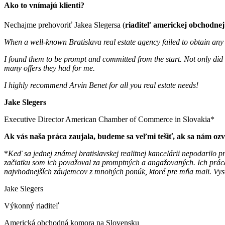
Ako to vnímajú klienti?
Nechajme prehovoriť Jakea Slegersa (
riaditeľ americkej obchodne
When a well-known Bratislava real estate agency failed to obtain any 
I found them to be prompt and committed from the start. Not only did t
many offers they had for me.
I highly recommend Arvin Benet for all you real estate needs!
Jake Slegers
Executive Director American Chamber of Commerce in Slovakia*
Ak vás naša práca zaujala, budeme sa veľmi tešiť, ak sa nám oz
*
Keď sa jednej známej bratislavskej realitnej kancelárii nepodarilo
začiatku som ich považoval za promptných a angažovaných. Ich práca 
najvhodnejších záujemcov z mnohých ponúk, ktoré pre mňa mali. Vysok
Jake Slegers
Výkonný riaditeľ
Americká obchodná komora na Slovensku