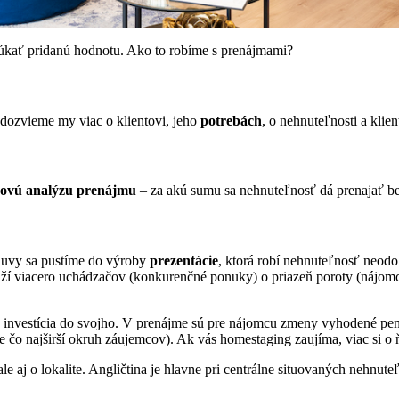
núkať pridanú hodnotu. Ako to robíme s prenájmami?
a dozvieme my viac o klientovi, jeho
potrebách
, o nehnuteľnosti a klie
ovú analýzu prenájmu
– za akú sumu sa nehnuteľnosť dá prenajať bez 
mluvy sa pustíme do výroby
prezentácie
, ktorá robí nehnuteľnosť neod
snaží viacero uchádzačov (konkurenčné ponuky) o priazeň poroty (nájom
je investícia do svojho. V prenájme sú pre nájomcu zmeny vyhodené pe
e čo najširší okruh záujemcov). Ak vás homestaging zaujíma, viac si o
le aj o lokalite. Angličtina je hlavne pri centrálne situovaných nehnut