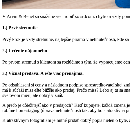
V Arvin & Benet sa snažíme veci robiť so srdcom, chytro a vždy po
1.) Prvé stretnutie
Prvý krok je vždy stretnutie, najlepšie priamo v nehnuteľnosti, kde s
2.) Určenie nájomného
Po prvom stretnutí s klientom sa rozlúčime s tým, že vypracujeme
cen
3.) Vizuál predáva. A ešte viac prenajíma.
Po odsúhlasení si ceny a následnom podpise sprostredkovateľskej z
má k súťaži miss ešte bližšie ako predaj. Prečo miss? Lebo aj tu sa 
svetovom mieri, ale dobrý vizuál.
A prečo je dôležitejší ako v predajoch? Keď kupujete, každá zmena 
robíme homestaging (úprava nehnuteľnosti tak, aby bola atraktívna pr
K atraktívnym fotografiám je nutné pridať dobrý popis nielen o byte, a