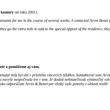
j komory
od roku 2001).
tenants for me in the course of several weeks, I contacted Arvin Benet 
hey go the extra mile to add to the special appeal of the residence, th
vete a pomôžeme aj vám.
 prenajať môj byt ani v priebehu viacerých týždňov, kontaktoval som A
navyše nespočívala len v tom, že dodali nehnuteľnosti výnimočný vzhľ
o odporúčam Arvin & Benet pre všetky vaše potreby z oblasti realít!